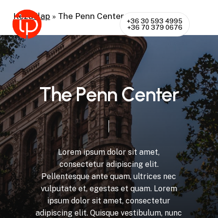
Skip
Kezdőlap
»
The Penn Center
Men
to
+36 30 593 4995
+36 70 379 0676
Close
main
Menu
content
T
h
e
P
e
n
n
C
e
n
t
e
r
Lorem
ipsum
dolor
sit
amet,
consectetur
adipiscing
elit.
Pellentesque
ante
quam,
ultrices
nec
vulputate
et,
egestas
et
quam.
Lorem
ipsum
dolor
sit
amet,
consectetur
adipiscing
elit.
Quisque
vestibulum,
nunc