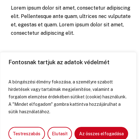
Lorem ipsum dolor sit amet, consectetur adipiscing
elit. Pellentesque ante quam, ultrices nec vulputate
et, egestas et quam. Lorem ipsum dolor sit amet,
consectetur adipiscing elit.
Fontosnak tartjuk az adatok védelmét
“Alex was there every step of the way and
A böngészési élmény fokozása, a személyre szabott
brought my vision further than I could
hirdetések vagy tartalmak megjelenítése, valamint a
have imagined!”
forgalom elemzése érdekében sütiket (cookie) használunk.
A "Mindet elfogadom" gombra kattintva hozzájárulhat a
sütik használatához.
Josh Margolis
Founder of DAF
Testreszabás
Elutasít
Az összes elfogadása